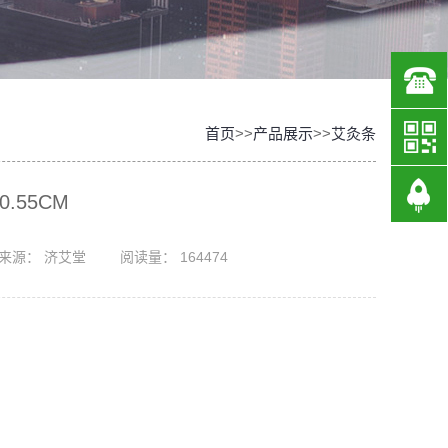
1383
首页
>>
产品展示
>>
艾灸条
.55CM
来源： 济艾堂
阅读量：
164474