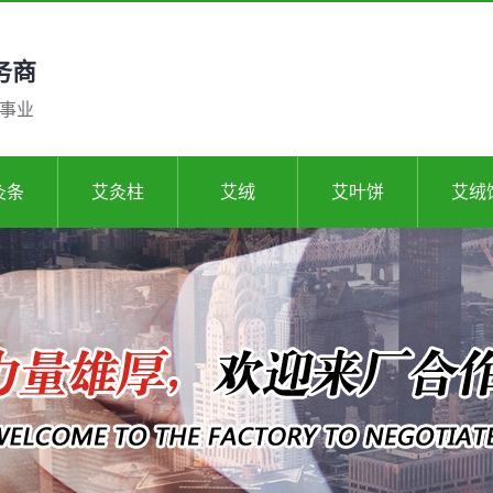
务商
灸事业
灸条
艾灸柱
艾绒
艾叶饼
艾绒