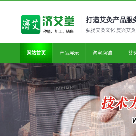
打造艾灸产品服
弘扬艾灸文化 复兴艾
网站首页
产品展示
淘宝店铺
艾